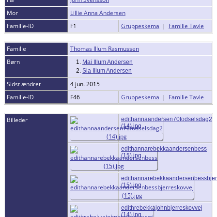
Mor
Lillie Anna Andersen
Familie-ID
F1
Gruppeskema
|
Familie Tavle
Familie
Thomas Illum Rasmussen
Børn
1.
Mai Illum Andersen
2.
Sia Illum Andersen
Sidst ændret
4 jun. 2015
Familie-ID
F46
Gruppeskema
|
Familie Tavle
Billeder
edithannaandersen70fodselsdag2
(14).jpg
edithannarebekkaandersenbess
(15).jpg
edithannarebekkaandersenbessbjer
(15).jpg
edithrebekkajohnbjerreskovvej
(14).jpg