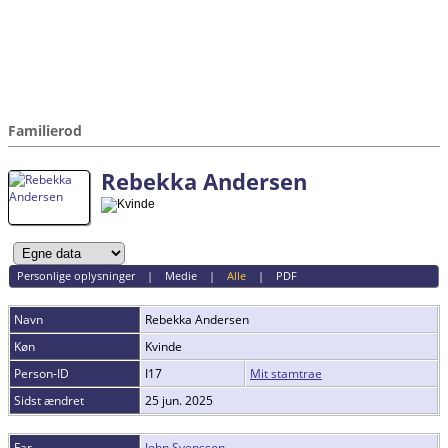
Familierod
Rebekka Andersen
Personlige oplysninger
|
Medie
|
Alle
|
PDF
Navn
Rebekka
Andersen
Køn
Kvinde
Person-ID
I17
Mit stamtrae
Sidst ændret
25 jun. 2025
Far
John Svensson