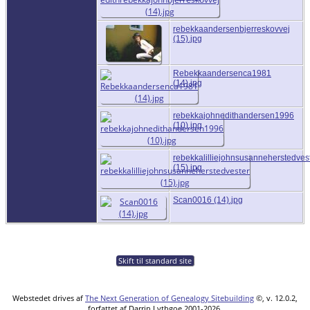
rebekkaandersenbjerreskovvej
(15).jpg
Rebekkaandersenca1981
(14).jpg
rebekkajohnedithandersen1996
(10).jpg
rebekkalilliejohnsusanneherstedves
(15).jpg
Scan0016 (14).jpg
Skift til standard site
Webstedet drives af
The Next Generation of Genealogy Sitebuilding
©, v. 12.0.2,
forfattet af Darrin Lythgoe 2001-2026.