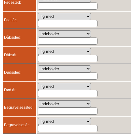
Fødested:
Født år:
Dåbssted:
Dåbsår:
Dødssted:
Død år:
Begravelsessted:
Begravelsesår: