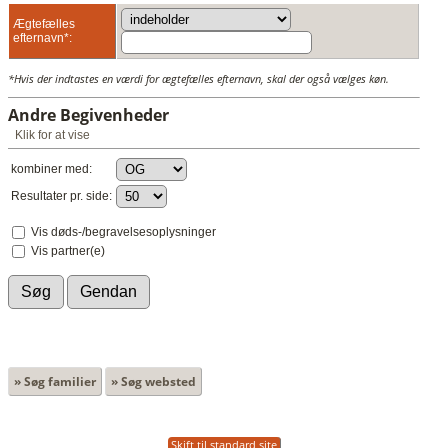
Ægtefælles
efternavn*:
*Hvis der indtastes en værdi for ægtefælles efternavn, skal der også vælges køn.
Andre Begivenheder
Klik for at vise
kombiner med:
Resultater pr. side:
Vis døds-/begravelsesoplysninger
Vis partner(e)
» Søg familier
» Søg websted
Skift til standard site