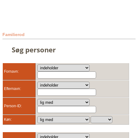
Familierod
Søg personer
Fornavn:
Efternavn:
Person-ID:
Køn: