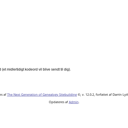
et midlertidigt kodeord vil blive sendt til dig).
es af
The Next Generation of Genealogy Sitebuilding
©, v. 12.0.2, forfattet af Darrin L
Opdateres af
Admin
.