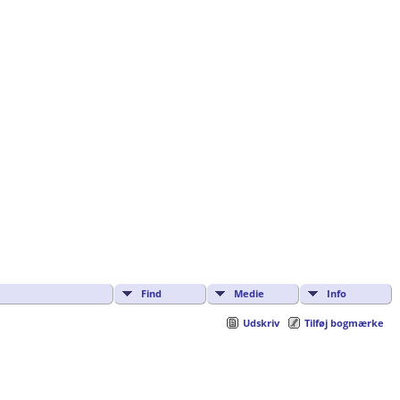
Find
Medie
Info
Udskriv
Tilføj bogmærke