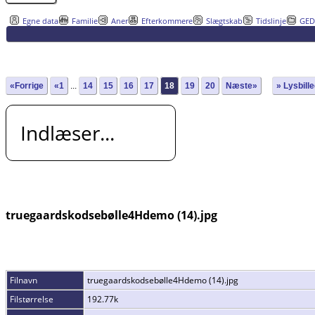
Egne data
Familie
Aner
Efterkommere
Slægtskab
Tidslinje
GE
«Forrige
«1
...
14
15
16
17
18
19
20
Næste»
» Lysbill
Indlæser...
truegaardskodsebølle4Hdemo (14).jpg
Filnavn
truegaardskodsebølle4Hdemo (14).jpg
Filstørrelse
192.77k