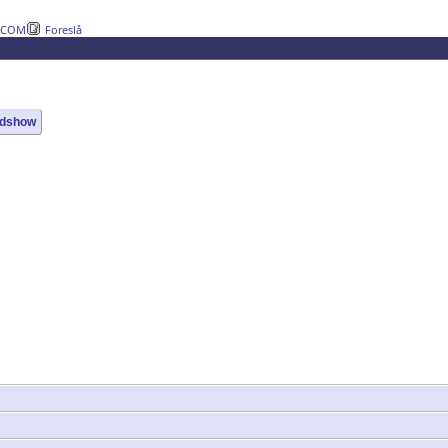
DCOM
Foreslå
edshow